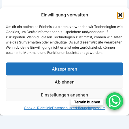
Einwilligung verwalten
Um dir ein optimales Erlebnis zu bieten, verwenden wir Technologien wie
Cookies, um Geräteinformationen zu speichern und/oder darauf
zuzugreifen. Wenn du diesen Technologien zustimmst, können wir Daten
wie das Surfverhalten oder eindeutige IDs auf dieser Website verarbeiten.
Wenn du deine Einwillligung nicht erteilst oder zurückziehst, können
bestimmte Merkmale und Funktionen beeinträchtigt werden.
Impressum
Ausfallhonorar
Akzeptieren
Datenschutzerklärung
AGB
Ablehnen
Einstellungen ansehen
Termin buchen
Cookie-Richtlinie
Datenschutzerklärung
Impressum
Copyright © 2026 Praxis für Ästhetik & Kosmetikstudio Living
Beauty | Präsentiert von
Astra-WordPress-Theme