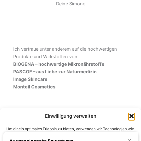
Deine Simone
Ich vertraue unter anderem auf die hochwertigen
Produkte und Wirkstoffen von:
BIOGENA – hochwertige Mikronährstoffe
PASCOE – aus Liebe zur Naturmedizin
Image Skincare
Monteil Cosmetics
Einwilligung verwalten
Um dir ein optimales Erlebnis zu bieten, verwenden wir Technologien wie
Cookies, um Geräteinformationen zu speichern und/oder darauf
Ausgezeichnete Bewertung
zuzugreifen. Wenn du diesen Technologien zustimmst, können wir Daten