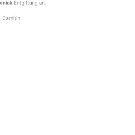
niak
Entgiftung an.
L-Carnitin