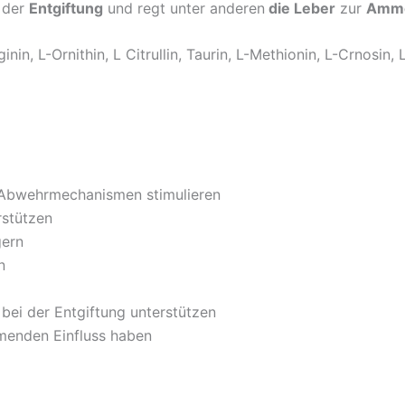
i der
Entgiftung
und regt unter anderen
die Leber
zur
Ammo
inin, L-Ornithin, L Citrullin, Taurin, L-Methionin, L-Crnosin, 
 Abwehrmechanismen stimulieren
rstützen
gern
n
bei der Entgiftung unterstützen
enden Einfluss haben