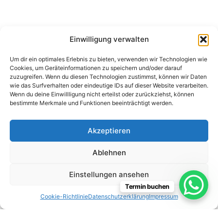
Einwilligung verwalten
Termin für
Mimikfalten
Um dir ein optimales Erlebnis zu bieten, verwenden wir Technologien wie
Cookies, um Geräteinformationen zu speichern und/oder darauf
zuzugreifen. Wenn du diesen Technologien zustimmst, können wir Daten
wie das Surfverhalten oder eindeutige IDs auf dieser Website verarbeiten.
Wenn du deine Einwillligung nicht erteilst oder zurückziehst, können
bestimmte Merkmale und Funktionen beeinträchtigt werden.
Impressum
Ausfallhonorar
Akzeptieren
Datenschutzerklärung
AGB
Ablehnen
Einstellungen ansehen
Termin buchen
Cookie-Richtlinie
Datenschutzerklärung
Impressum
Copyright © 2026 Praxis für Ästhetik & Kosmetikstudio Living
Beauty | Präsentiert von
Astra-WordPress-Theme