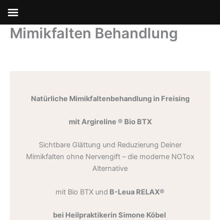
Mimikfalten Behandlung
Zum
Inhalt
springen
Natürliche Mimikfaltenbehandlung in Freising
mit
Argireline ® Bio BTX
Sichtbare Glättung und Reduzierung Deiner
Mimikfalten ohne Nervengift – die moderne NOTox
Alternative
mit Bio BTX und
B-Leua RELAX®
bei Heilpraktikerin Simone Köbel